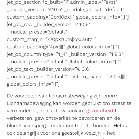
[et_pb_section fb_built=”1″ admin_label=”Tekst”
_builder_version=”4.10.5″ _module_preset=”default”
custom_padding=”0px||0px|||” global_colors_info=”{}”]
[et_pb_row _builder_version=”4.10.6″
_module_preset=”default”
custom_margin=”-20px|auto|2px|auto||”
custom_padding=”4px|||||” global_colors_info=”{}”]
[et_pb_column type=”4_4″ _builder_version=”4.9.3″
_module_preset=”default” global_colors_info=”{}”]
[et_pb_text _builder_version=”4.10.6″
_module_preset=”default” custom_margin=”20px|||||”
global_colors_info=”{}”]
De voordelen van lichaamsbeweging zijn enorm.
Lichaamsbeweging kan worden gebruikt om stress te
verminderen, de cardiovasculaire
gezondheid
te
verbeteren, gewichtsverlies te bevorderen en de
bloedsuikerspiegel onder controle te houden. Het is
ook belangrijk voor ons geestelijk welzijn – het