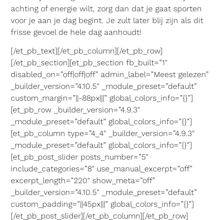
achting of energie wilt, zorg dan dat je gaat sporten
voor je aan je dag begint. Je zult later blij zijn als dit
frisse gevoel de hele dag aanhoudt!
[/et_pb_text][/et_pb_column][/et_pb_row]
[/et_pb_section][et_pb_section fb_built=”1″
disabled_on=”off|off|off” admin_label=”Meest gelezen”
_builder_version=”4.10.5″ _module_preset=”default”
custom_margin=”||-88px|||” global_colors_info=”{}”]
[et_pb_row _builder_version=”4.9.3″
_module_preset=”default” global_colors_info=”{}”]
[et_pb_column type=”4_4″ _builder_version=”4.9.3″
_module_preset=”default” global_colors_info=”{}”]
[et_pb_post_slider posts_number=”5″
include_categories=”8″ use_manual_excerpt=”off”
excerpt_length=”220″ show_meta=”off”
_builder_version=”4.10.5″ _module_preset=”default”
custom_padding=”||45px|||” global_colors_info=”{}”]
[/et_pb_post_slider][/et_pb_column][/et_pb_row]