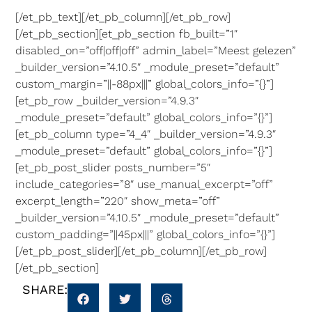
[/et_pb_text][/et_pb_column][/et_pb_row]
[/et_pb_section][et_pb_section fb_built=”1″
disabled_on=”off|off|off” admin_label=”Meest gelezen”
_builder_version=”4.10.5″ _module_preset=”default”
custom_margin=”||-88px|||” global_colors_info=”{}”]
[et_pb_row _builder_version=”4.9.3″
_module_preset=”default” global_colors_info=”{}”]
[et_pb_column type=”4_4″ _builder_version=”4.9.3″
_module_preset=”default” global_colors_info=”{}”]
[et_pb_post_slider posts_number=”5″
include_categories=”8″ use_manual_excerpt=”off”
excerpt_length=”220″ show_meta=”off”
_builder_version=”4.10.5″ _module_preset=”default”
custom_padding=”||45px|||” global_colors_info=”{}”]
[/et_pb_post_slider][/et_pb_column][/et_pb_row]
[/et_pb_section]
SHARE: