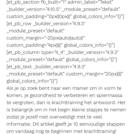
[et_pb_section fb_built=”1″ admin_label=”Tekst”
_builder_version=”4.10.5″ _module_preset=”default”
custom_padding=”0px||0px|||” global_colors_info=”{}”]
[et_pb_row _builder_version=”4.9.3″
_module_preset=”default”
custom_margin=”-20px|auto||auto||”
custom_padding=”4px|||||” global_colors_info=”{}”]
[et_pb_column type=”4_4″ _builder_version=”4.9.3″
_module_preset=”default” global_colors_info=”{}”]
[et_pb_text _builder_version=”4.9.3″
_module_preset=”default” custom_margin=”20px|||||”
global_colors_info=”{}”]
Als je op zoek bent naar een manier om in vorm te
komen, je gezondheid te verbeteren en spiermassa
te vergroten, dan is krachttraining het antwoord. Het
is belangrijk om in het begin kleine stapjes te nemen
zodat je jezelf niet overweldigt met te veel
informatie. Dit artikel geeft je 10 eenvoudige stappen
om vandaag nog te beginnen met krachttraining!