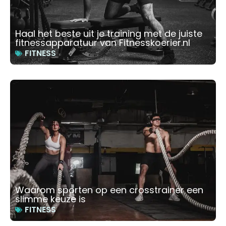
Haal het beste uit je training met de juiste
fitnessapparatuur van Fitnesskoerier.nl
FITNESS
Waarom sporten op een crosstrainer een
slimme keuze is
FITNESS