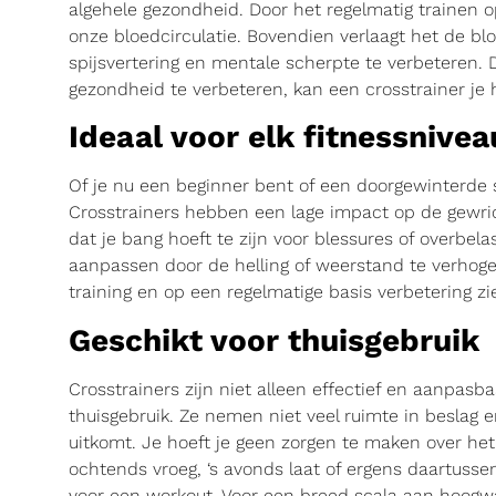
algehele gezondheid. Door het regelmatig trainen o
onze bloedcirculatie. Bovendien verlaagt het de bl
spijsvertering en mentale scherpte te verbeteren. 
gezondheid te verbeteren, kan een crosstrainer je 
Ideaal voor elk fitnessnivea
Of je nu een beginner bent of een doorgewinterde s
Crosstrainers hebben een lage impact op de gewric
dat je bang hoeft te zijn voor blessures of overbelas
aanpassen door de helling of weerstand te verhog
training en op een regelmatige basis verbetering zi
Geschikt voor thuisgebruik
Crosstrainers zijn niet alleen effectief en aanpasb
thuisgebruik. Ze nemen niet veel ruimte in beslag 
uitkomt. Je hoeft je geen zorgen te maken over het
ochtends vroeg, ‘s avonds laat of ergens daartussen 
voor een workout. Voor een breed scala aan hoogwa