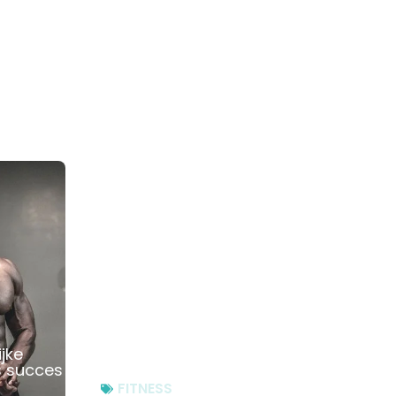
jke
Moet je aankomen? Probeer
s succes
dit met krachttraining
FITNESS