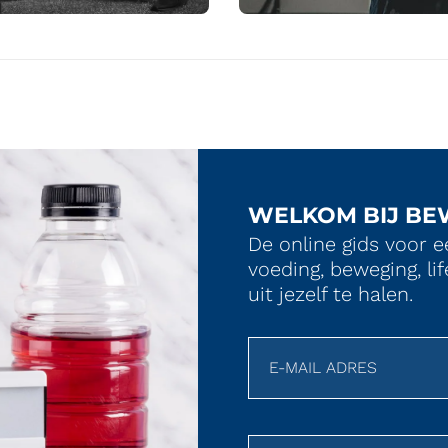
WELKOM BIJ BE
De online gids voor e
voeding, beweging, l
uit jezelf te halen.