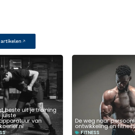
 artikelen
t beste uit je training
juiste
sapparatuur van
De weg naar persoonli
koerier.nl
ontwikkeling en fitnes
SS
FITNESS