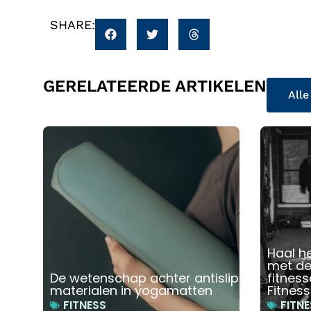
SHARE:
GERELATEERDE ARTIKELEN
Alle
Haal he
met de 
De wetenschap achter antislip
fitnes
materialen in yogamatten
Fitness
FITNESS
FITNE