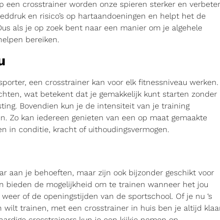
p een crosstrainer worden onze spieren sterker en verbeter
oeddruk en risico’s op hartaandoeningen en helpt het de
Dus als je op zoek bent naar een manier om je algehele
helpen bereiken.
u
porter, een crosstrainer kan voor elk fitnessniveau werken.
hten, wat betekent dat je gemakkelijk kunt starten zonder
ting. Bovendien kun je de intensiteit van je training
en. Zo kan iedereen genieten van een op maat gemaakte
en in conditie, kracht of uithoudingsvermogen.
aar aan je behoeften, maar zijn ook bijzonder geschikt voor
en bieden de mogelijkheid om te trainen wanneer het jou
 weer of de openingstijden van de sportschool. Of je nu ‘s
wilt trainen, met een crosstrainer in huis ben je altijd klaa
ardige crosstrainers kun je een kijkje nemen op