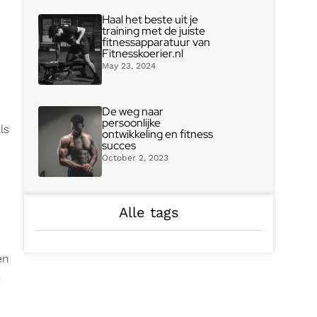
Haal het beste uit je
training met de juiste
fitnessapparatuur van
Fitnesskoerier.nl
May 23, 2024
De weg naar
persoonlijke
ls
ontwikkeling en fitness
succes
October 2, 2023
Alle tags
en
s